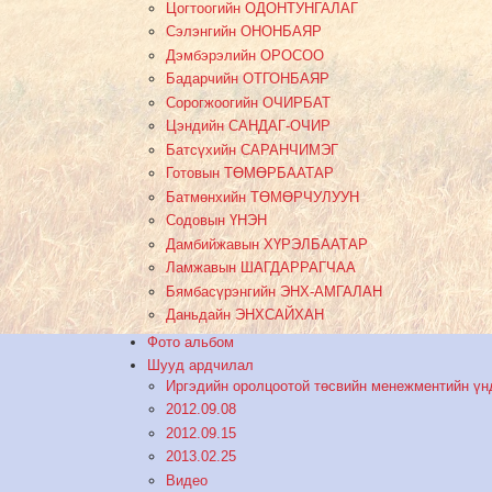
Цогтоогийн ОДОНТУНГАЛАГ
Сэлэнгийн ОНОНБАЯР
Дэмбэрэлийн ОРОСОО
Бадарчийн ОТГОНБАЯР
Сорогжоогийн ОЧИРБАТ
Цэндийн САНДАГ-ОЧИР
Батсүхийн САРАНЧИМЭГ
Готовын ТӨМӨРБААТАР
Батмөнхийн ТӨМӨРЧУЛУУН
Содовын ҮНЭН
Дамбийжавын ХҮРЭЛБААТАР
Ламжавын ШАГДАРРАГЧАА
Бямбасүрэнгийн ЭНХ-АМГАЛАН
Даньдайн ЭНХСАЙХАН
Фото альбом
Шууд ардчилал
Иргэдийн оролцоотой төсвийн менежментийн үн
2012.09.08
2012.09.15
2013.02.25
Видео