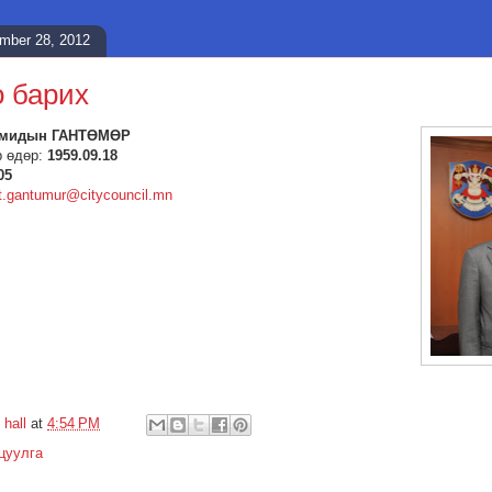
ember 28, 2012
 барих
гмидын ГАНТӨМӨР
р өдөр:
1959.09.18
05
t.gantumur@citycouncil.mn
 hall
at
4:54 PM
цуулга