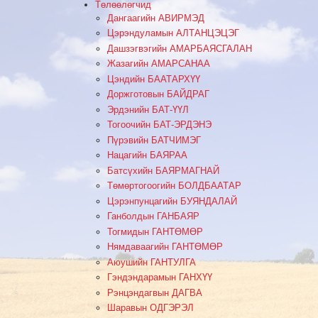
Төлөөлөгчид
Дангаагийн АВИРМЭД
Цэрэндуламын АЛТАНЦЭЦЭГ
Дашзэгвэгийн АМАРБАЯСГАЛАН
Жазагийн АМАРСАНАА
Цэндийн БААТАРХҮҮ
Доржготовын БАЙДРАГ
Эрдэнийн БАТ-ҮҮЛ
Тогоочийн БАТ-ЭРДЭНЭ
Пүрэвийн БАТЧИМЭГ
Нацагийн БАЯРАА
Батсүхийн БАЯРМАГНАЙ
Төмөртогоогийн БОЛДБААТАР
Цэрэнпунцагийн БУЯНДАЛАЙ
Ганболдын ГАНБАЯР
Тогмидын ГАНТӨМӨР
Нямдаваагийн ГАНТӨМӨР
Аюушийн ГАНТУЛГА
Гэндэндарамын ГАНХҮҮ
Рэнцэндагвын ДАГВА
Шаравын ОДГЭРЭЛ