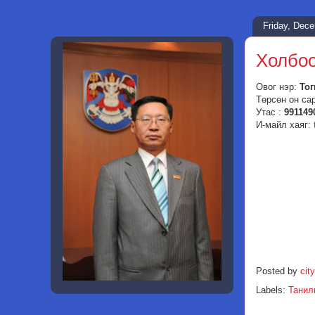
Friday, Dec
Холбоо
Овог нэр:
То
Төрсөн он са
Утас :
991149
И-майл хаяг:
Posted by
city
Labels:
Танил