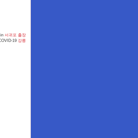
 in
서귀포 출장
 COVID-19
강릉