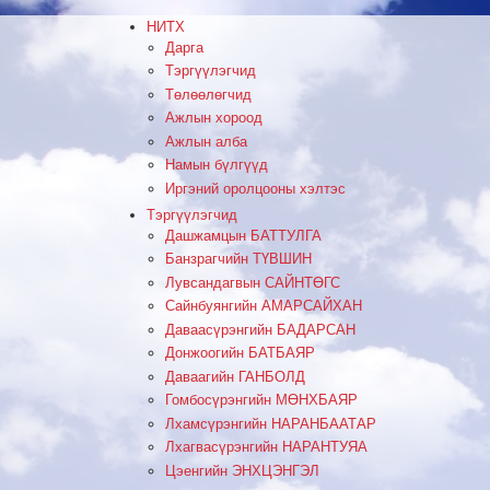
НИТХ
Дарга
Тэргүүлэгчид
Төлөөлөгчид
Ажлын хороод
Ажлын алба
Намын бүлгүүд
Иргэний оролцооны хэлтэс
Тэргүүлэгчид
Дашжамцын БАТТУЛГА
Банзрагчийн ТҮВШИН
Лувсандагвын САЙНТӨГС
Сайнбуянгийн АМАРСАЙХАН
Даваасүрэнгийн БАДАРСАН
Донжоогийн БАТБАЯР
Даваагийн ГАНБОЛД
Гомбосүрэнгийн МӨНХБАЯР
Лхамсүрэнгийн НАРАНБААТАР
Лхагвасүрэнгийн НАРАНТУЯА
Цэенгийн ЭНХЦЭНГЭЛ