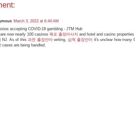
ent:
ymous
March 3, 2022 at 6:44 AM
sinos accepting COVID-19 gambling - JTM Hub
 are now nearly 100 casinos
목포 출장마사지
and hotel and casino properties
지
NJ. As of this
과천 출장안마
writing,
삼척 출장안마
it's unclear how many
샵
cases are being handled.