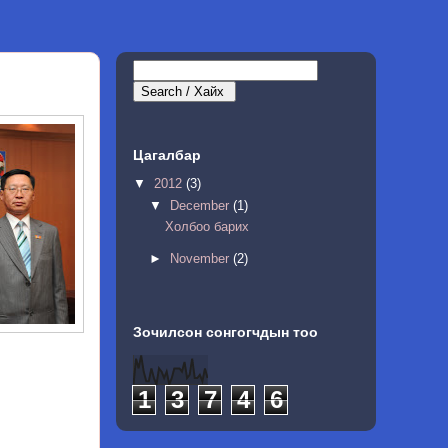
Цагалбар
▼
2012
(3)
▼
December
(1)
Холбоо барих
►
November
(2)
Зочилсон сонгогчдын тоо
1
3
7
4
6