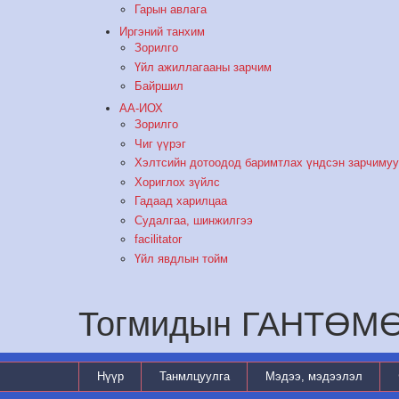
Гарын авлага
Иргэний танхим
Зорилго
Үйл ажиллагааны зарчим
Байршил
АА-ИОХ
Зорилго
Чиг үүрэг
Хэлтсийн дотоодод баримтлах үндсэн зарчиму
Хориглох зүйлс
Гадаад харилцаа
Судалгаа, шинжилгээ
facilitator
Үйл явдлын тойм
Тогмидын ГАНТӨМ
Нүүр
Танмлцуулга
Мэдээ, мэдээлэл