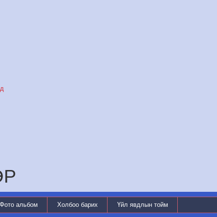
уд
ӨР
Фото альбом
Холбоо барих
Үйл явдлын тойм