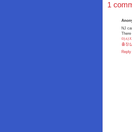
1 comm
Anon
NJ ca
There
마사
출장
Reply