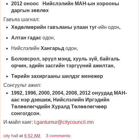
2012 оноос Нийслэлийн МАН-ын хорооны
даргын зөвлөх
Гавъяа шагнал:
Хөдөлмөрийн гавъяаны улаан туг
-ийн одон
,
Алтан гадас
одон,
Нийслэлийн
Хангарьд
одон,
Боловсрол, эрүүл мэнд, хууль зүй, байгаль
орчин, эдийн засгийн тэргүүний ажилтан,
Төрийн захиргааны шилдэг менежер
Сонгуульт ажил:
1992, 1996, 2000, 2004, 2008, 2012 онуудад МАН-
аас нэр дэвшиж, Нийслэлийн Иргэдийн
Төлөөлөгчдийн Хуралд Төлөөлөгчөөр
сонгогдсон.
И-майл хаяг:
t.gantumur@citycouncil.mn
city hall
at
6:52 AM
3 comments: