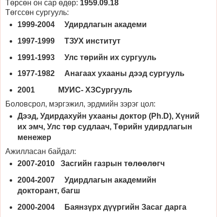
Төрсөн он сар өдөр:
1959.09.18
Төгссөн сургууль:
1999-2004 Удирдлагын академи
1997-1999 ТЗУХ институт
1991-1993 Улс төрийн их сургууль
1977-1982 Анагаах ухааны дээд сургууль
2001 МУИС- ХЗСургууль
Боловсрол, мэргэжил, эрдмийн зэрэг цол:
Дээд, Удирдахуйн ухааны доктор (Ph.D), Хүний
их эмч, Улс төр судлаач, Төрийн удирдлагын
менежер
Ажилласан байдал:
2007-2010 Засгийн газрын төлөөлөгч
2004-2007 Удирдлагын академийн
докторант, багш
2000-2004 Баянзүрх дүүргийн Засаг дарга