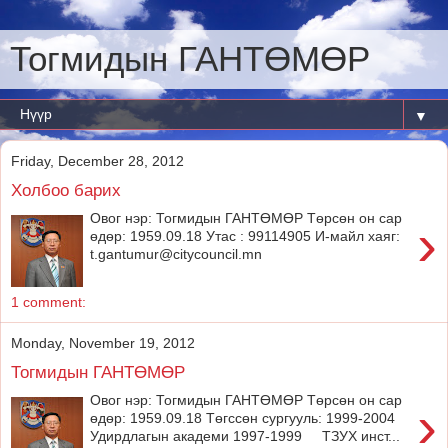
Тогмидын ГАНТӨМӨР
▼
Friday, December 28, 2012
Холбоо барих
Овог нэр: Тогмидын ГАНТӨМӨР Төрсөн он сар
›
өдөр: 1959.09.18 Утас : 99114905 И-майл хаяг:
t.gantumur@citycouncil.mn
1 comment:
Monday, November 19, 2012
Тогмидын ГАНТӨМӨР
Овог нэр: Тогмидын ГАНТӨМӨР Төрсөн он сар
›
өдөр: 1959.09.18 Төгссөн сургууль: 1999-2004
Удирдлагын академи 1997-1999 ТЗУХ инст...